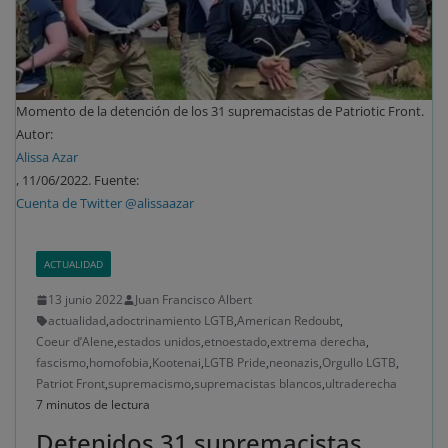
Momento de la detención de los 31 supremacistas de Patriotic Front.
Autor:
Alissa Azar
, 11/06/2022. Fuente:
Cuenta de Twitter @alissaazar
ACTUALIDAD
13 junio 2022
Juan Francisco Albert
actualidad
,
adoctrinamiento LGTB
,
American Redoubt
,
Coeur d’Alene
,
estados unidos
,
etnoestado
,
extrema derecha
,
fascismo
,
homofobia
,
Kootenai
,
LGTB Pride
,
neonazis
,
Orgullo LGTB
,
Patriot Front
,
supremacismo
,
supremacistas blancos
,
ultraderecha
7 minutos de lectura
Detenidos 31 supremacistas