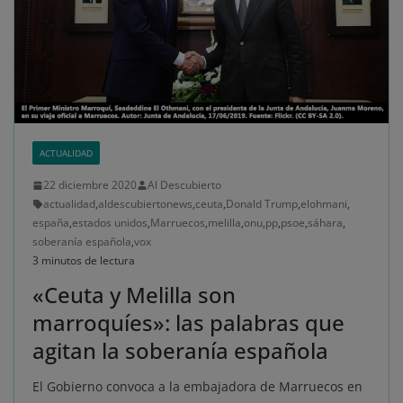
ACTUALIDAD
22 diciembre 2020
Al Descubierto
actualidad
,
aldescubiertonews
,
ceuta
,
Donald Trump
,
elohmani
,
españa
,
estados unidos
,
Marruecos
,
melilla
,
onu
,
pp
,
psoe
,
sáhara
,
soberanía española
,
vox
3 minutos de lectura
«Ceuta y Melilla son
marroquíes»: las palabras que
agitan la soberanía española
El Gobierno convoca a la embajadora de Marruecos en