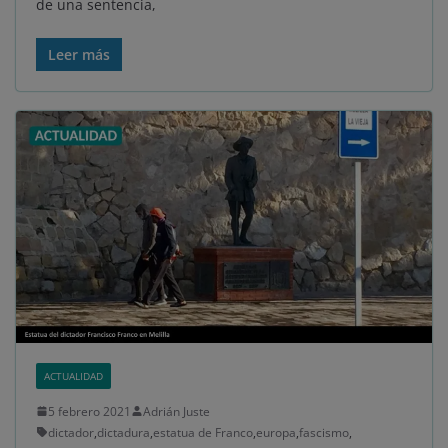
de una sentencia,
Leer más
ACTUALIDAD
5 febrero 2021
Adrián Juste
dictador
,
dictadura
,
estatua de Franco
,
europa
,
fascismo
,