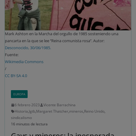
Mark Ashton en la Marcha del orgullo de 1985 sosteniendo una
pancarta en la que se lee ‘’Reina comunista rosa’’. Autor:
Desconocido, 30/06/1985.
Fuente:
Wikimedia Commons
/
CC BY-SA 4.0
EUROPA
6 febrero 2023
Vicente Barrachina
Historia
,
lgtb
,
Margaret Thatcher
,
mineros
,
Reino Unido
,
sindicalismo
16 minutos de lectura
Gays y mineros: la inesperada