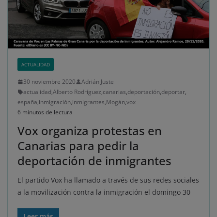
ACTUALIDAD
30 noviembre 2020
Adrián Juste
actualidad
,
Alberto Rodríguez
,
canarias
,
deportación
,
deportar
,
españa
,
inmigración
,
inmigrantes
,
Mogán
,
vox
6 minutos de lectura
Vox organiza protestas en
Canarias para pedir la
deportación de inmigrantes
El partido Vox ha llamado a través de sus redes sociales
a la movilización contra la inmigración el domingo 30
Leer más