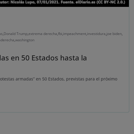
as
,
Donald Trump
,
extrema derecha
,
fbi
,
impeachment
,
investidura
,
joe biden
,
aderecha
,
washington
as en 50 Estados hasta la
rotestas armadas” en 50 Estados, previstas para el próximo