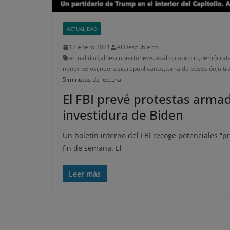
ACTUALIDAD
12 enero 2021
Al Descubierto
actualidad
,
aldescubiertonews
,
asalto
,
capitolio
,
demócrat
nancy pelosi
,
neonazis
,
republicanos
,
toma de posesión
,
ultr
5 minutos de lectura
El FBI prevé protestas armad
investidura de Biden
Un boletín interno del FBI recoge potenciales “p
fin de semana. El
Leer más