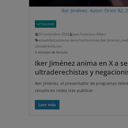
Iker Jiménez. Autor: Orion 82, 2
ACTUALIDAD
20 noviembre 2024
Juan Francisco Albert
actualidad
,
extrema derecha
,
Horizonte
,
Iker Jiménez
,
med
ultraderecha
,
vox
5 minutos de lectura
Iker Jiménez anima en X a se
ultraderechistas y negacioni
Iker Jiménez, el presentador de programas telev
revuelo en redes tras publicar
Leer más