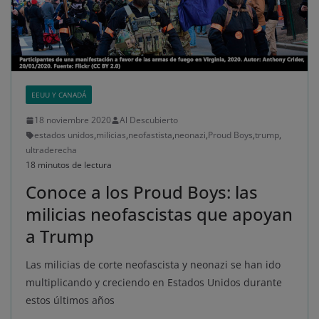
EEUU Y CANADÁ
18 noviembre 2020
Al Descubierto
estados unidos
,
milicias
,
neofastista
,
neonazi
,
Proud Boys
,
trump
,
ultraderecha
18 minutos de lectura
Conoce a los Proud Boys: las
milicias neofascistas que apoyan
a Trump
Las milicias de corte neofascista y neonazi se han ido
multiplicando y creciendo en Estados Unidos durante
estos últimos años