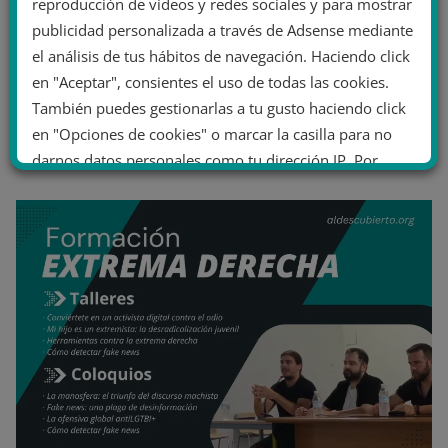
reproducción de vídeos y redes sociales y para mostrar
publicidad personalizada a través de Adsense mediante
el análisis de tus hábitos de navegación. Haciendo click
en "Aceptar", consientes el uso de todas las cookies.
También puedes gestionarlas a tu gusto haciendo click
en "Opciones de cookies" o marcar la casilla para no
darnos datos personales como tu dirección IP. Por
último, puedes leer nuestra Política de cookies.
No dar mi información personal
.
Opciones de cookies
Aceptar cookies
Rechazar cookies
Política de cookies