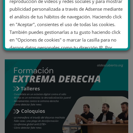
reproducción de vídeos y redes sociales y para mostrar
publicidad personalizada a través de Adsense mediante
el análisis de tus hábitos de navegación. Haciendo click
en "Aceptar", consientes el uso de todas las cookies.
También puedes gestionarlas a tu gusto haciendo click
en "Opciones de cookies" o marcar la casilla para no
darnos datos personales como tu dirección IP. Por
último, puedes leer nuestra Política de cookies.
No dar mi información personal
.
Opciones de cookies
Aceptar cookies
Rechazar cookies
Política de cookies