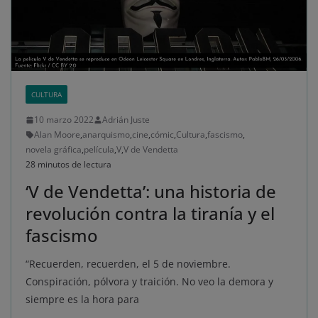
CULTURA
10 marzo 2022
Adrián Juste
Alan Moore
,
anarquismo
,
cine
,
cómic
,
Cultura
,
fascismo
,
novela gráfica
,
película
,
V
,
V de Vendetta
28 minutos de lectura
‘V de Vendetta’: una historia de
revolución contra la tiranía y el
fascismo
“Recuerden, recuerden, el 5 de noviembre.
Conspiración, pólvora y traición. No veo la demora y
siempre es la hora para