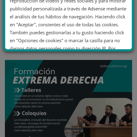
reproducción de vídeos y redes sociales y para mostrar
publicidad personalizada a través de Adsense mediante
el análisis de tus hábitos de navegación. Haciendo click
en "Aceptar", consientes el uso de todas las cookies.
También puedes gestionarlas a tu gusto haciendo click
en "Opciones de cookies" o marcar la casilla para no
darnos datos personales como tu dirección IP. Por
último, puedes leer nuestra Política de cookies.
No dar mi información personal
.
Opciones de cookies
Aceptar cookies
Rechazar cookies
Política de cookies