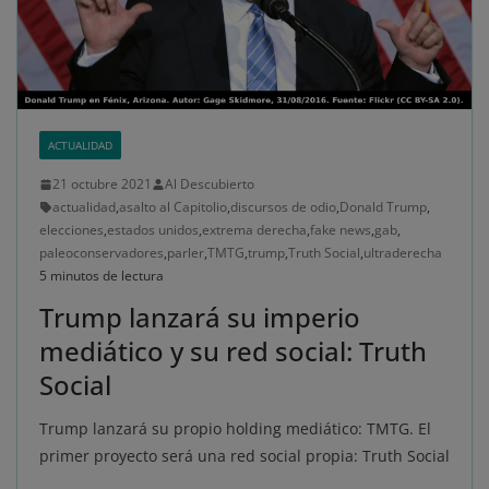
ACTUALIDAD
21 octubre 2021
Al Descubierto
actualidad
,
asalto al Capitolio
,
discursos de odio
,
Donald Trump
,
elecciones
,
estados unidos
,
extrema derecha
,
fake news
,
gab
,
paleoconservadores
,
parler
,
TMTG
,
trump
,
Truth Social
,
ultraderecha
5 minutos de lectura
Trump lanzará su imperio
mediático y su red social: Truth
Social
Trump lanzará su propio holding mediático: TMTG. El
primer proyecto será una red social propia: Truth Social