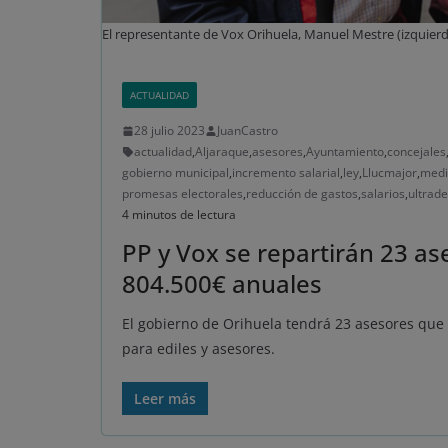
El representante de Vox Orihuela, Manuel Mestre (izquierd
ACTUALIDAD
28 julio 2023
JuanCastro
actualidad
,
Aljaraque
,
asesores
,
Ayuntamiento
,
concejales
gobierno municipal
,
incremento salarial
,
ley
,
Llucmajor
,
medi
promesas electorales
,
reducción de gastos
,
salarios
,
ultrad
4 minutos de lectura
PP y Vox se repartirán 23 a
804.500€ anuales
El gobierno de Orihuela tendrá 23 asesores que s
para ediles y asesores.
Leer más