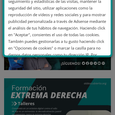
seguimiento y estadísticas de las visitas, mantener la
seguridad del sitio, utilizar aplicaciones como la
reproducción de vídeos y redes sociales y para mostrar
publicidad personalizada a través de Adsense mediante
el análisis de tus hábitos de navegación. Haciendo click
en "Aceptar", consientes el uso de todas las cookies.
También puedes gestionarlas a tu gusto haciendo click
en "Opciones de cookies" o marcar la casilla para no
darnos datos personales como tu dirección IP. Por
último, puedes leer nuestra Política de cookies.
No dar mi información personal
.
Opciones de cookies
Aceptar cookies
Rechazar cookies
Política de cookies