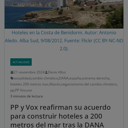
Hoteles en la Costa de Benidorm. Autor: Antonio
Aledo. Alba Sud, 9/08/2012. Fuente: Flickr (CC BY-NC-ND
2.0).
ACTUALIDAD
21 noviembre 2024
Denis Allso
actualidad
,
cambio climático
,
DANA
,
españa
,
extrema derecha
,
hoteles 200 metros mar
,
Mazón
,
negacionismo del cambio climático
,
pp
,
PP Vox
,
vox
3 minutos de lectura
PP y Vox reafirman su acuerdo
para construir hoteles a 200
metros del mar tras la DANA