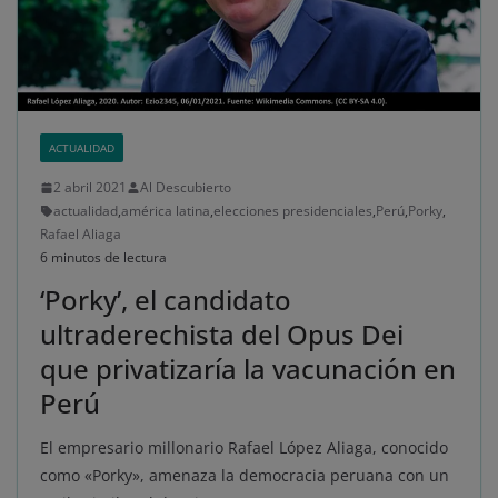
ACTUALIDAD
2 abril 2021
Al Descubierto
actualidad
,
américa latina
,
elecciones presidenciales
,
Perú
,
Porky
,
Rafael Aliaga
6 minutos de lectura
‘Porky’, el candidato
ultraderechista del Opus Dei
que privatizaría la vacunación en
Perú
El empresario millonario Rafael López Aliaga, conocido
como «Porky», amenaza la democracia peruana con un