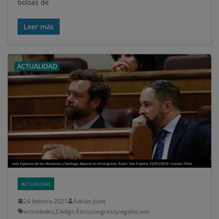
bolsas de
Leer más
ACTUALIDAD
24 febrero 2021
Adrián Juste
actividades
,
Código Ético
,
congreso
,
regalos
,
vox