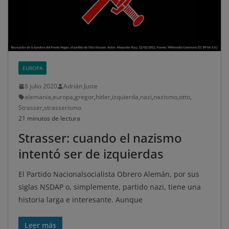
EUROPA
8 julio 2020
Adrián Juste
alemania
,
europa
,
gregor
,
hitler
,
izquierda
,
nazi
,
nazismo
,
otto
,
Strasser
,
strasserismo
21 minutos de lectura
Strasser: cuando el nazismo
intentó ser de izquierdas
El Partido Nacionalsocialista Obrero Alemán, por sus
siglas NSDAP o, simplemente, partido nazi, tiene una
historia larga e interesante. Aunque
Leer más