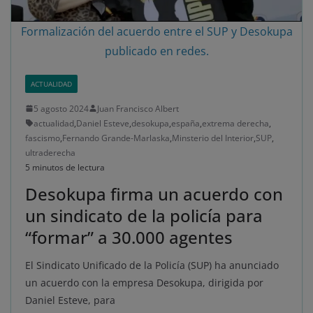
Formalización del acuerdo entre el SUP y Desokupa
publicado en redes.
ACTUALIDAD
5 agosto 2024
Juan Francisco Albert
actualidad
,
Daniel Esteve
,
desokupa
,
españa
,
extrema derecha
,
fascismo
,
Fernando Grande-Marlaska
,
Minsterio del Interior
,
SUP
,
ultraderecha
5 minutos de lectura
Desokupa firma un acuerdo con
un sindicato de la policía para
“formar” a 30.000 agentes
El Sindicato Unificado de la Policía (SUP) ha anunciado
un acuerdo con la empresa Desokupa, dirigida por
Daniel Esteve, para