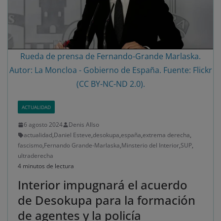
Rueda de prensa de Fernando-Grande Marlaska.
Autor: La Moncloa - Gobierno de España. Fuente: Flickr
(CC BY-NC-ND 2.0).
ACTUALIDAD
6 agosto 2024
Denis Allso
actualidad
,
Daniel Esteve
,
desokupa
,
españa
,
extrema derecha
,
fascismo
,
Fernando Grande-Marlaska
,
Minsterio del Interior
,
SUP
,
ultraderecha
4 minutos de lectura
Interior impugnará el acuerdo
de Desokupa para la formación
de agentes y la policía