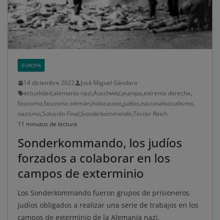
EUROPA
14 diciembre 2022
José Miguel Gándara
actualidad
,
alemania nazi
,
Auschwitz
,
europa
,
extrema derecha
,
fascismo
,
fascismo alemán
,
holocausto
,
judíos
,
nacionalsocialismo
,
nazismo
,
Solución Final
,
Sonderkommando
,
Tercer Reich
11 minutos de lectura
Sonderkommando, los judíos
forzados a colaborar en los
campos de exterminio
Los Sonderkommando fueron grupos de prisioneros
judíos obligados a realizar una serie de trabajos en los
campos de exterminio de la Alemania nazi.