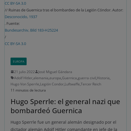
CC BY-SA 3.0
// Ruinas de Guernica tras el bombardeo de la Legión Cóndor. Autor:
Desconocido, 1937
. Fuente:
Bundesarchiv, Bild 183-H25224
/
CC BY-SA 3.0
EUROPA
21 julio 2022
José Miguel Gándara
Adolf Hitler
,
alemania
,
europa
,
Guernica
,
guerra civil
,
Historia
,
Hugo Von Sperrle
,
Legión Condor
,
Luftwaffe
,
Tercer Reich
11 minutos de lectura
Hugo Sperrle: el general nazi que
bombardeó Guernica
Hugo Sperrle fue un general alemán designado por el
dictador alemán Adolf Hitler comandante en jefe de la