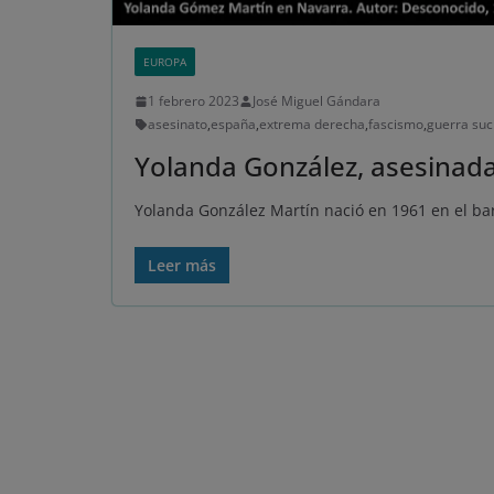
EUROPA
1 febrero 2023
José Miguel Gándara
asesinato
,
españa
,
extrema derecha
,
fascismo
,
guerra suc
Yolanda González, asesinada 
Yolanda González Martín nació en 1961 en el bar
Leer más