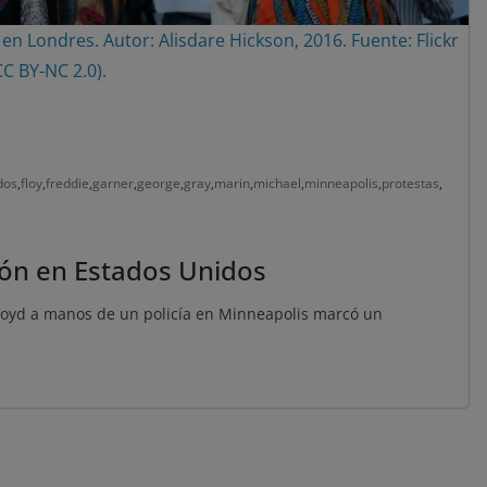
en Londres. Autor: Alisdare Hickson, 2016. Fuente: Flickr
CC BY-NC 2.0).
dos
,
floy
,
freddie
,
garner
,
george
,
gray
,
marin
,
michael
,
minneapolis
,
protestas
,
ión en Estados Unidos
Floyd a manos de un policía en Minneapolis marcó un