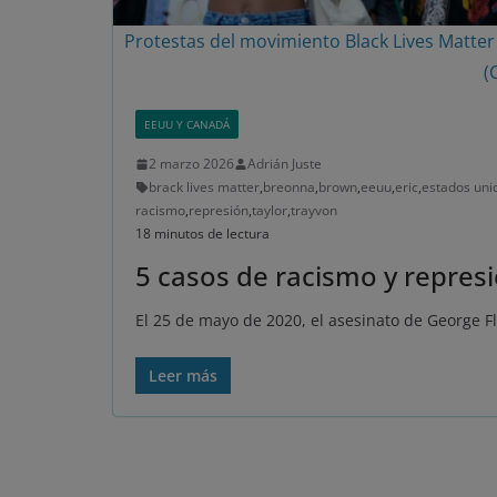
Protestas del movimiento Black Lives Matter 
(
EEUU Y CANADÁ
2 marzo 2026
Adrián Juste
brack lives matter
,
breonna
,
brown
,
eeuu
,
eric
,
estados uni
racismo
,
represión
,
taylor
,
trayvon
18 minutos de lectura
5 casos de racismo y repres
El 25 de mayo de 2020, el asesinato de George 
Leer más