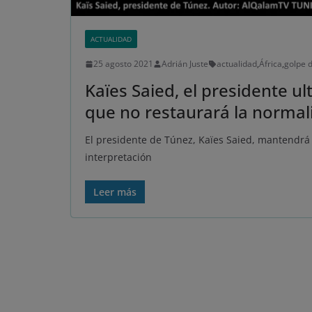
ACTUALIDAD
25 agosto 2021
Adrián Juste
actualidad
,
África
,
golpe 
Kaïes Saied, el presidente u
que no restaurará la norma
El presidente de Túnez, Kaïes Saied, mantendrá 
interpretación
Leer más