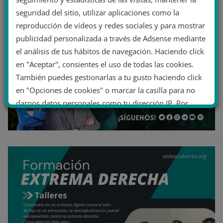
seguridad del sitio, utilizar aplicaciones como la
reproducción de vídeos y redes sociales y para mostrar
publicidad personalizada a través de Adsense mediante
el análisis de tus hábitos de navegación. Haciendo click
en "Aceptar", consientes el uso de todas las cookies.
También puedes gestionarlas a tu gusto haciendo click
en "Opciones de cookies" o marcar la casilla para no
darnos datos personales como tu dirección IP. Por
último, puedes leer nuestra Política de cookies.
No dar mi información personal
.
Opciones de cookies
Aceptar cookies
Rechazar cookies
Política de cookies