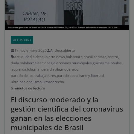
ACTUALIDAD
17 noviembre 2020
Al Descubierto
actualidad
,
aldescubierto news
,
bolsonaro
,
brasil
,
centrao
,
centro
,
duda salabert
,
elecciones
,
elecciones municipales
,
guilherme boulos
,
izquierda
,
lula
,
manuela d’avila
,
moderado
,
partido de los trabajadores
,
partido socialismo y libertad
,
ultra nacionalismo
,
ultraderecha
6 minutos de lectura
El discurso moderado y la
gestión científica del coronavirus
ganan en las elecciones
municipales de Brasil