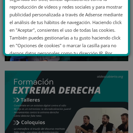
reproducción de vídeos y redes sociales y para mostrar
publicidad personalizada a través de Adsense mediante
el análisis de tus hábitos de navegación. Haciendo click
en "Aceptar", consientes el uso de todas las cookies.
También puedes gestionarlas a tu gusto haciendo click
en "Opciones de cookies" o marcar la casilla para no
darnos datos personales como tu dirección IP. Por
último, puedes leer nuestra Política de cookies.
No dar mi información personal
.
Opciones de cookies
Aceptar cookies
Rechazar cookies
Política de cookies