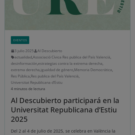
EVENTOS
3 julio 2025
Al Descubierto
actualidad
,
Associació Cívica Res publica del País Valencià
,
desinformación
,
estrategias contra la extrema derecha
,
extrema derecha
,
igualdad de género
,
Memoria Democrática
,
Res Pública
,
Res publica del País Valencià
,
Universitat Republicana d’Estiu
4 minutos de lectura
Al Descubierto participará en la
Universitat Republicana d’Estiu
2025
Del 2 al 4 de julio de 2025, se celebra en València la