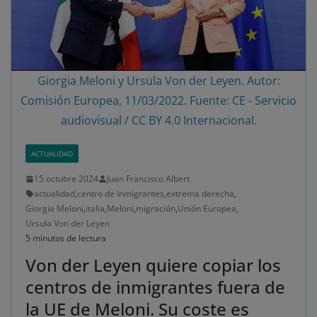
Giorgia Meloni y Ursula Von der Leyen. Autor:
Comisión Europea, 11/03/2022. Fuente: CE - Servicio
audiovisual / CC BY 4.0 Internacional.
ACTUALIDAD
15 octubre 2024
Juan Francisco Albert
actualidad
,
centro de inmigrantes
,
extrema derecha
,
Giorgia Meloni
,
italia
,
Meloni
,
migración
,
Unión Europea
,
Ursula Von der Leyen
5 minutos de lectura
Von der Leyen quiere copiar los
centros de inmigrantes fuera de
la UE de Meloni. Su coste es