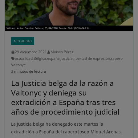
ACTUALIDAD
29 diciembre 2021
Moisés Pérez
actualidad
,
Bélgica
,
españa
,
justicia
,
libertad de expresión
,
rapero
,
Valtonyc
3 minutos de lectura
La Justicia belga da la razón a
Valtonyc y deniega su
extradición a España tras tres
años de procedimiento judicial
La Justicia belga ha denegado este martes la
extradición a España del rapero Josep Miquel Arenas,