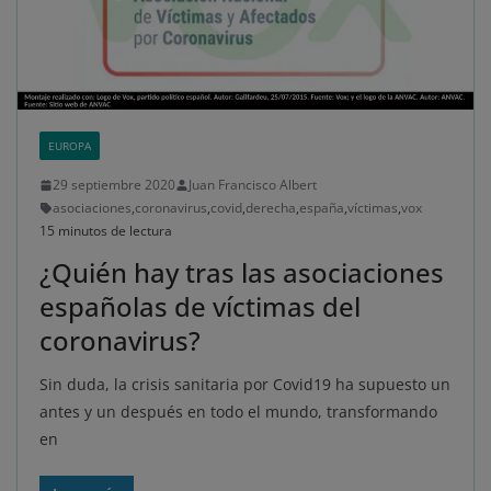
EUROPA
29 septiembre 2020
Juan Francisco Albert
asociaciones
,
coronavirus
,
covid
,
derecha
,
españa
,
víctimas
,
vox
15 minutos de lectura
¿Quién hay tras las asociaciones
españolas de víctimas del
coronavirus?
Sin duda, la crisis sanitaria por Covid19 ha supuesto un
antes y un después en todo el mundo, transformando
en