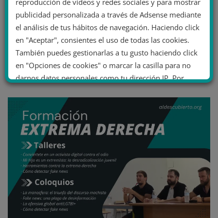
reproducción de vídeos y redes sociales y para mostrar
publicidad personalizada a través de Adsense mediante
el análisis de tus hábitos de navegación. Haciendo click
en "Aceptar", consientes el uso de todas las cookies.
También puedes gestionarlas a tu gusto haciendo click
en "Opciones de cookies" o marcar la casilla para no
darnos datos personales como tu dirección IP. Por
último, puedes leer nuestra Política de cookies.
No dar mi información personal
.
Opciones de cookies
Aceptar cookies
Rechazar cookies
Política de cookies