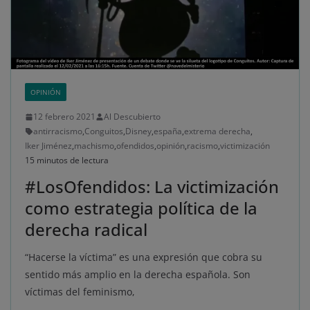
OPINIÓN
12 febrero 2021
Al Descubierto
antirracismo
,
Conguitos
,
Disney
,
españa
,
extrema derecha
,
Iker Jiménez
,
machismo
,
ofendidos
,
opinión
,
racismo
,
victimización
15 minutos de lectura
#LosOfendidos: La victimización
como estrategia política de la
derecha radical
“Hacerse la víctima” es una expresión que cobra su
sentido más amplio en la derecha española. Son
víctimas del feminismo,