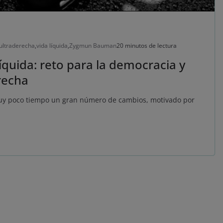
ultraderecha
,
vida líquida
,
Zygmun Bauman
20 minutos de lectura
líquida: reto para la democracia y
recha
y poco tiempo un gran número de cambios, motivado por