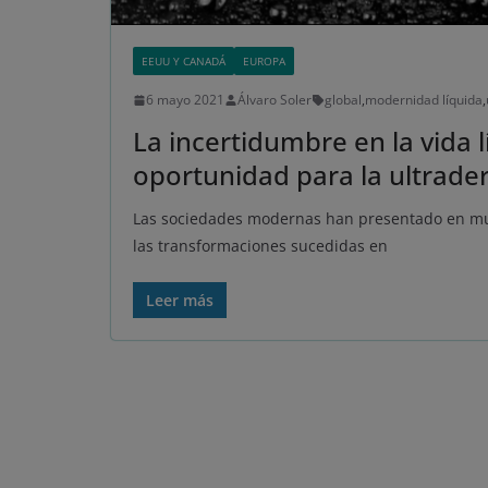
EEUU Y CANADÁ
EUROPA
6 mayo 2021
Álvaro Soler
global
,
modernidad líquida
,
La incertidumbre en la vida 
oportunidad para la ultrade
Las sociedades modernas han presentado en mu
las transformaciones sucedidas en
Leer más