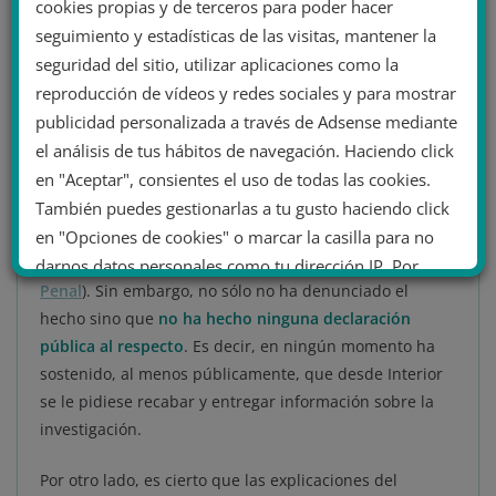
cookies propias y de terceros para poder hacer
desconfianza
que no ayudan nada a la resolución del
seguimiento y estadísticas de las visitas, mantener la
conflicto.
seguridad del sitio, utilizar aplicaciones como la
reproducción de vídeos y redes sociales y para mostrar
Por ejemplo, Diego Pérez de los Cobos, como coronel de
publicidad personalizada a través de Adsense mediante
la Guardia Civil, tiene la obligación de denunciar ante
el análisis de tus hábitos de navegación. Haciendo click
el juzgado pertinente si ha sufrido realmente alguna
en "Aceptar", consientes el uso de todas las cookies.
orden, petición o incluso algún tipo de presión para
También puedes gestionarlas a tu gusto haciendo click
revelar datos reservados de la investigación que
supuestamente llevaba a cabo (lo que además
en "Opciones de cookies" o marcar la casilla para no
implicaría la vulneración del artículo 464 del
Código
darnos datos personales como tu dirección IP. Por
Penal
). Sin embargo, no sólo no ha denunciado el
último, puedes leer nuestra Política de cookies.
hecho sino que
no ha hecho ninguna declaración
pública al respecto
. Es decir, en ningún momento ha
No dar mi información personal
sostenido, al menos públicamente, que desde Interior
.
se le pidiese recabar y entregar información sobre la
investigación.
Opciones de cookies
Aceptar cookies
Por otro lado, es cierto que las explicaciones del
Rechazar cookies
Política de cookies