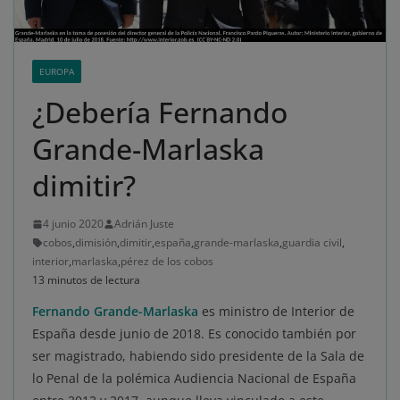
EUROPA
¿Debería Fernando
Grande-Marlaska
dimitir?
4 junio 2020
Adrián Juste
cobos
,
dimisión
,
dimitir
,
españa
,
grande-marlaska
,
guardia civil
,
interior
,
marlaska
,
pérez de los cobos
13 minutos de lectura
Fernando Grande-Marlaska
es ministro de Interior de
España desde junio de 2018. Es conocido también por
ser magistrado, habiendo sido presidente de la Sala de
lo Penal de la polémica Audiencia Nacional de España