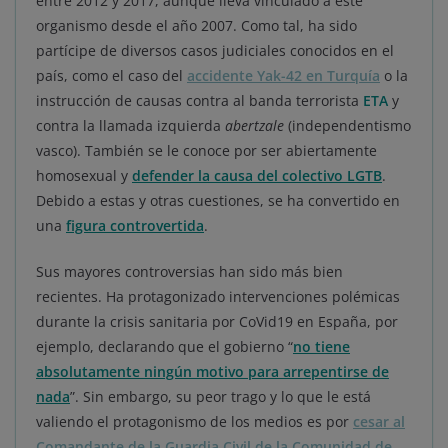
entre 2012 y 2017, aunque lleva vinculado a este
organismo desde el año 2007. Como tal, ha sido
partícipe de diversos casos judiciales conocidos en el
país, como el caso del
accidente Yak-42 en Turquía
o la
instrucción de causas contra al banda terrorista
ETA
y
contra la llamada izquierda
abertzale
(independentismo
vasco). También se le conoce por ser abiertamente
homosexual y
defender la causa del colectivo LGTB
.
Debido a estas y otras cuestiones, se ha convertido en
una
figura controvertida
.
Sus mayores controversias han sido más bien
recientes. Ha protagonizado intervenciones polémicas
durante la crisis sanitaria por CoVid19 en España, por
ejemplo, declarando que el gobierno “
no tiene
absolutamente ningún motivo para arrepentirse de
nada
”. Sin embargo, su peor trago y lo que le está
valiendo el protagonismo de los medios es por
cesar al
Comandante de la Guardia Civil de la Comunidad de