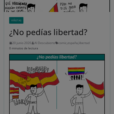
VIÑETAS
¿No pedías libertad?
20 junio 2020
Al Descubierto
comic
,
españa
,
libertad
0 minutos de lectura