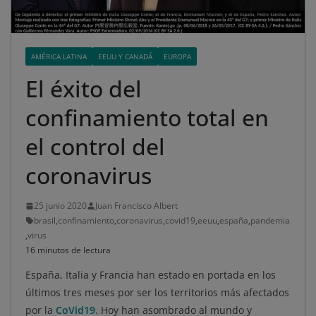
AMÉRICA LATINA
EEUU Y CANADÁ
EUROPA
El éxito del
confinamiento total en
el control del
coronavirus
25 junio 2020
Juan Francisco Albert
brasil
,
confinamiento
,
coronavirus
,
covid19
,
eeuu
,
españa
,
pandemia
,
virus
16 minutos de lectura
España, Italia y Francia han estado en portada en los
últimos tres meses por ser los territorios más afectados
por la
CoVid19
. Hoy han asombrado al mundo y