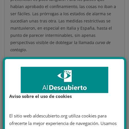
habían aprobado el confinamiento, las cosas no iban a
ser fáciles. Las prórrogas a los estados de alarma se
sucedían unas tras otra. Las medidas restrictivas se
mantuvieron, en especial en Italia y España, hasta el
punto de parecer interminables, sin apenas
perspectivas visible de doblegar la llamada
curva de
contagio
.
El 14 de abril, Italia presentaba
602 muertes diarias
y
21.067 totales; España
567 muertes
diarias
y 18.056
totales; y Francia
745 muertes diarias
y 15.371 totales.
La fe en el confinamiento empezaba a escasear y las
protestas sobre la idoneidad de este aún estaban
Aviso sobre el uso de cookies
presentes en el debate. Debate que, en el caso
concreto de España, fue y
sigue siendo especialmente
acalorado y tenso
. Hasta Alemania sufrió alguna
El sitio web aldescubierto.org utiliza cookies para
concentración de protesta en contra a pesar de que sus
ofrecerte la mejor experiencia de navegación. Usamos
perspectivas eran mejores.