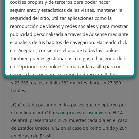
cookies propias y de terceros para poder hacer
seguimiento y estadísticas de las visitas, mantener la
El temor al daño económico centraba las
seguridad del sitio, utilizar aplicaciones como la
conversaciones. Los teóricos de la conspiración, los
reproducción de vídeos y redes sociales y para mostrar
partidos de ultraderecha y los empresarios en las
publicidad personalizada a través de Adsense mediante
zonas afectadas pedían que se rebajasen las medidas.
el análisis de tus hábitos de navegación. Haciendo click
Pero lo que se estaba rebajando seguro, eran las cifras
en "Aceptar", consientes el uso de todas las cookies.
de fallecimientos, que tras varias prórrogas del
También puedes gestionarlas a tu gusto haciendo click
confinamiento,
bajaban lenta pero constantemente
. El
en "Opciones de cookies" o marcar la casilla para no
28 de abril, España presentaba 453 muertes diarias y
darnos datos personales como tu dirección IP. Por
24.725 totales; Francia por su parte 367 muertes diarias
último, puedes leer nuestra Política de cookies.
y 23.663 totales; e Italia 382 muertes diarias y 27.359
totales.
No dar mi información personal
¿Qué estaba pasando en los países que no optaron por
.
el confinamiento? Pues
un proceso casi inverso
. El 14
de abril, presentaban 2378 muertes cada día en el caso
Opciones de cookies
Aceptar cookies
de Estados Unidos, 842 en el caso de Reino Unido y 204
Rechazar cookies
Política de cookies
en el caso de Brasil.