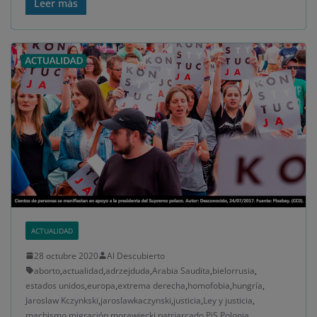
Leer más
ACTUALIDAD
28 octubre 2020
Al Descubierto
aborto
,
actualidad
,
adrzejduda
,
Arabia Saudita
,
bielorrusia
,
estados unidos
,
europa
,
extrema derecha
,
homofobia
,
hungría
,
Jaroslaw Kczynkski
,
jaroslawkaczynski
,
justicia
,
Ley y justicia
,
machismo
,
migración
,
morawiecki
,
patriarcado
,
PiS
,
Polonia
,