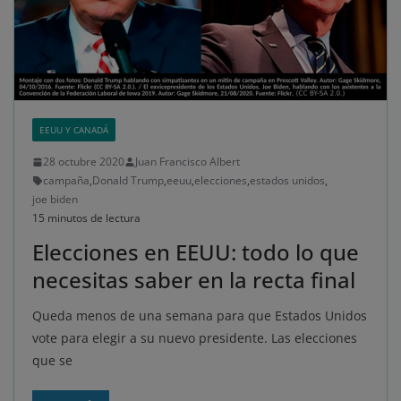
EEUU Y CANADÁ
28 octubre 2020
Juan Francisco Albert
campaña
,
Donald Trump
,
eeuu
,
elecciones
,
estados unidos
,
joe biden
15 minutos de lectura
Elecciones en EEUU: todo lo que
necesitas saber en la recta final
Queda menos de una semana para que Estados Unidos
vote para elegir a su nuevo presidente. Las elecciones
que se