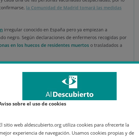
 confirmarse,
la Comunidad de Madrid tomará las medidas
ón
irregular conocido en España pero ya empiezan a
ado negro. Según declaraciones de enfermeros recogidas por
onas en los huecos de residentes muertos
o trasladados a
 haber incluido en el listado a familiares como si fueran
iba a cruzar ese listado con ningún otro registro.
 poner hasta cinco vacunas, por lo que si residentes y
osis que las residencias podrían aprovechar.
Aviso sobre el uso de cookies
El sitio web aldescubierto.org utiliza cookies para ofrecerte la
erto. Psicólogo especializado en neuropsicología infantil, recursos
mejor experiencia de navegación. Usamos cookies propias y de
vista, participando en movimientos sociales y abogando por un mundo