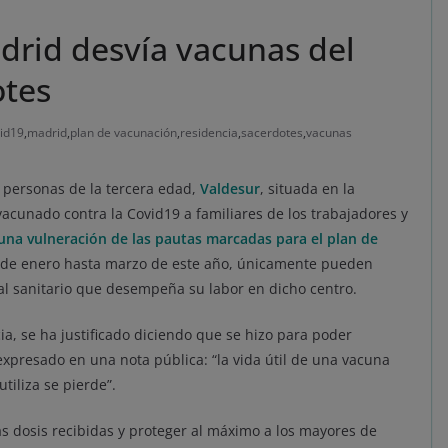
drid desvía vacunas del
otes
id19
,
madrid
,
plan de vacunación
,
residencia
,
sacerdotes
,
vacunas
e personas de la tercera edad,
Valdesur
, situada en la
acunado contra la Covid19 a familiares de los trabajadores y
una vulneración de las pautas marcadas para el plan de
esde enero hasta marzo de este año, únicamente pueden
nal sanitario que desempeña su labor en dicho centro.
a, se ha justificado diciendo que se hizo para poder
expresado en una nota pública: “la vida útil de una vacuna
tiliza se pierde”.
s dosis recibidas y proteger al máximo a los mayores de