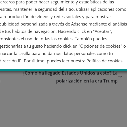
 ambiental. Luchando por utopías.
terceros para poder hacer seguimiento y estadísticas de las
visitas, mantener la seguridad del sitio, utilizar aplicaciones como
la reproducción de vídeos y redes sociales y para mostrar
publicidad personalizada a través de Adsense mediante el análisis
de tus hábitos de navegación. Haciendo click en "Aceptar",
consientes el uso de todas las cookies. También puedes
gestionarlas a tu gusto haciendo click en "Opciones de cookies" o
marcar la casilla para no darnos datos personales como tu
dirección IP. Por último, puedes leer nuestra Política de cookies.
¿Cómo ha llegado Estados Unidos a esto? La
No dar mi información personal
n
polarización en la era Trump
Opciones de cookies
Aceptar cookies
Rechazar cookies
Política de cookies