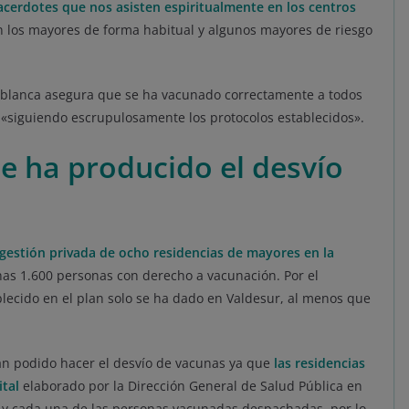
acerdotes que nos asisten espiritualmente en los centros
on los mayores de forma habitual y algunos mayores de riesgo
sablanca asegura que se ha vacunado correctamente a todos
, «siguiendo escrupulosamente los protocolos establecidos».
e ha producido el desvío
 gestión privada de ocho residencias de mayores en la
nas 1.600 personas con derecho a vacunación. Por el
lecido en el plan solo se ha dado en Valdesur, al menos que
n podido hacer el desvío de vacunas ya que
las residencias
ital
elaborado por la Dirección General de Salud Pública en
s y cada una de las personas vacunadas despachadas, por lo