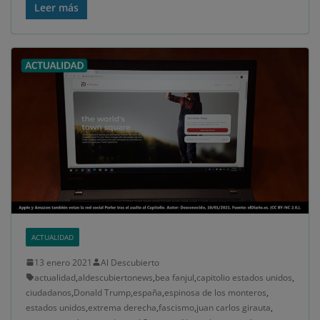
Leer más
ACTUALIDAD
13 enero 2021
Al Descubierto
actualidad
,
aldescubiertonews
,
bea fanjul
,
capitolio estados unidos
,
ciudadanos
,
Donald Trump
,
españa
,
espinosa de los monteros
,
estados unidos
,
extrema derecha
,
fascismo
,
juan carlos girauta
,