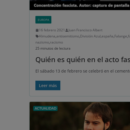
EUROPA
16 febrero 2021
Juan Francisco Albert
Almudena
,
antisemitismo
,
División Azul
,
españa
,
Falange
,
f
nazismo
,
racismo
25 minutos de lectura
Quién es quién en el acto fa
El sábado 13 de febrero se celebró en el cemen
Leer más