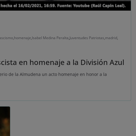
ascismo
,
homenaje
,
Isabel Medina Peralta
,
Juventudes Patriotas
,
madrid
,
scista en homenaje a la División Azul
terio de la Almudena un acto homenaje en honor a la