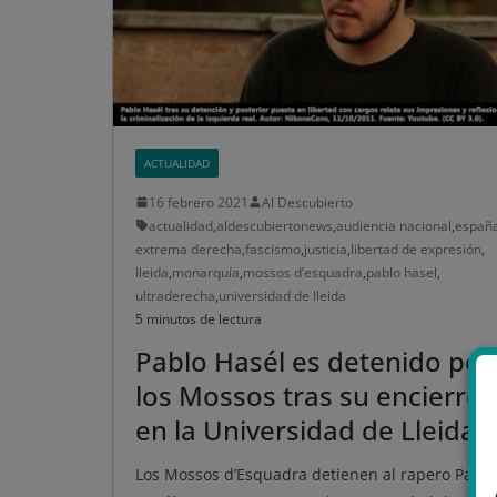
ACTUALIDAD
16 febrero 2021
Al Descubierto
actualidad
,
aldescubiertonews
,
audiencia nacional
,
españ
extrema derecha
,
fascismo
,
justicia
,
libertad de expresión
,
lleida
,
monarquía
,
mossos d’esquadra
,
pablo hasel
,
ultraderecha
,
universidad de lleida
5 minutos de lectura
Pablo Hasél es detenido por
los Mossos tras su encierro
en la Universidad de Lleida
Los Mossos d’Esquadra detienen al rapero Pablo