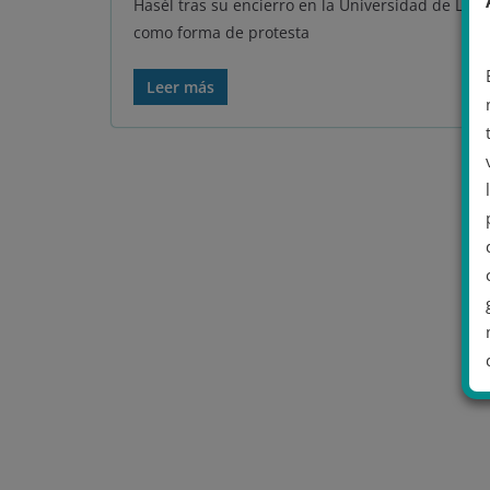
Hasél tras su encierro en la Universidad de Llei
como forma de protesta
Leer más
.