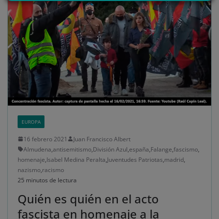
último, puedes leer nuestra Política de cookies.
No dar mi información personal
.
Opciones de cookies
Aceptar cookies
Rechazar cookies
Política de cookies
EUROPA
16 febrero 2021
Juan Francisco Albert
Almudena
,
antisemitismo
,
División Azul
,
españa
,
Falange
,
fascismo
,
homenaje
,
Isabel Medina Peralta
,
Juventudes Patriotas
,
madrid
,
nazismo
,
racismo
25 minutos de lectura
Quién es quién en el acto
fascista en homenaje a la