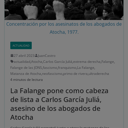
Concentración por los asesinatos de los abogados de
Atocha, 1977.
ACTUALIDAD
27 abril 2023
JuanCastro
actualidad
,
Atocha
,
Carlos García Juliá
,
extrema derecha
,
Falange
,
Falange de las JONS
,
fascismo
,
franquismo
,
La Falange
,
Matanza de Atocha
,
neofascismo
,
primo de rivera
,
ultraderecha
4 minutos de lectura
La Falange pone como cabeza
de lista a Carlos García Juliá,
asesino de los abogados de
Atocha
Carlos García Juliá perpetró junto a otros la matanza de los