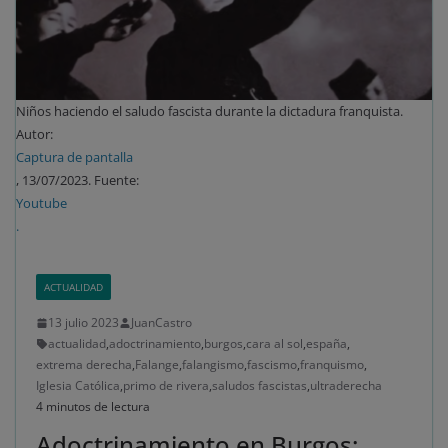
Niños haciendo el saludo fascista durante la dictadura franquista.
Autor:
Captura de pantalla
, 13/07/2023. Fuente:
Youtube
.
ACTUALIDAD
13 julio 2023
JuanCastro
actualidad
,
adoctrinamiento
,
burgos
,
cara al sol
,
españa
,
extrema derecha
,
Falange
,
falangismo
,
fascismo
,
franquismo
,
Iglesia Católica
,
primo de rivera
,
saludos fascistas
,
ultraderecha
4 minutos de lectura
Adoctrinamiento en Burgos: