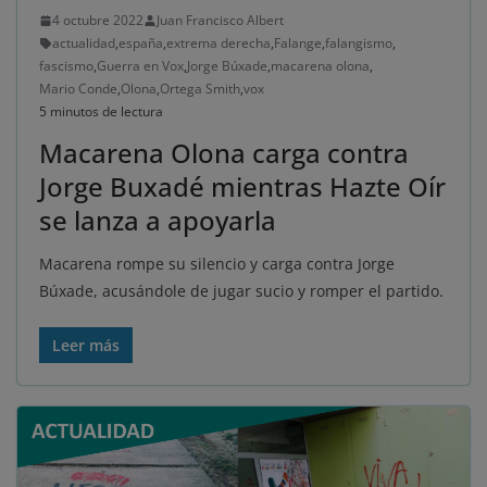
4 octubre 2022
Juan Francisco Albert
actualidad
,
españa
,
extrema derecha
,
Falange
,
falangismo
,
fascismo
,
Guerra en Vox
,
Jorge Búxade
,
macarena olona
,
Mario Conde
,
Olona
,
Ortega Smith
,
vox
5 minutos de lectura
Macarena Olona carga contra
Jorge Buxadé mientras Hazte Oír
se lanza a apoyarla
Macarena rompe su silencio y carga contra Jorge
Búxade, acusándole de jugar sucio y romper el partido.
Leer más