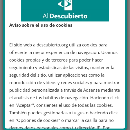
ACTUALIDAD
8 marzo 2021
Adrián Juste
8M
,
actualidad
,
cara al sol
,
españa
,
europa
,
Falange
,
falangistas
,
franquistas
,
manifestación
,
Valladolid
Aviso sobre el uso de cookies
4 minutos de lectura
La Falange se manifiesta en
El sitio web aldescubierto.org utiliza cookies para
Valladolid el mismo día que se
ofrecerte la mejor experiencia de navegación. Usamos
prohíbe la concentración por el
cookies propias y de terceros para poder hacer
8M
seguimiento y estadísticas de las visitas, mantener la
seguridad del sitio, utilizar aplicaciones como la
Un grupo de medio centenar de personas se ha
reproducción de vídeos y redes sociales y para mostrar
concentrado este domingo 7 de marzo a mediodía en
publicidad personalizada a través de Adsense mediante
la plaza de
el análisis de tus hábitos de navegación. Haciendo click
en "Aceptar", consientes el uso de todas las cookies.
Leer más
También puedes gestionarlas a tu gusto haciendo click
en "Opciones de cookies" o marcar la casilla para no
darnos datos personales como tu dirección IP. Por