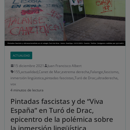
ACTUALIDAD
15 diciembre 2021
Juan Francisco Albert
155
,
actualidad
,
Canet de Mar
,
extrema derecha
,
Falange
,
fascismo
,
inmersión lingüistica
,
pintadas fascistas
,
Turó de Drac
,
ultraderecha
,
vox
4 minutos de lectura
Pintadas fascistas y de “Viva
España” en Turó de Drac,
epicentro de la polémica sobre
la inmersión lingüística