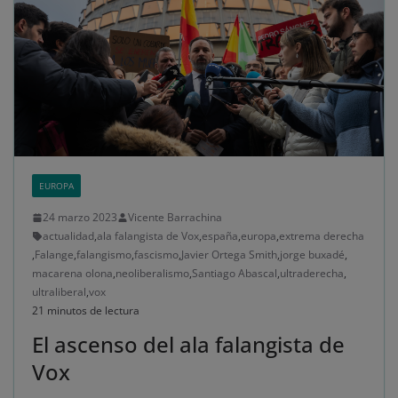
EUROPA
24 marzo 2023
Vicente Barrachina
actualidad
,
ala falangista de Vox
,
españa
,
europa
,
extrema derecha
,
Falange
,
falangismo
,
fascismo
,
Javier Ortega Smith
,
jorge buxadé
,
macarena olona
,
neoliberalismo
,
Santiago Abascal
,
ultraderecha
,
ultraliberal
,
vox
21 minutos de lectura
El ascenso del ala falangista de
Vox