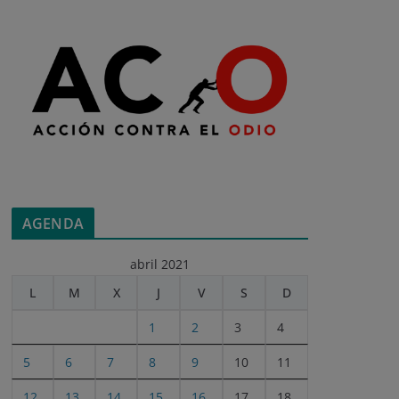
AGENDA
abril 2021
L
M
X
J
V
S
D
1
2
3
4
5
6
7
8
9
10
11
12
13
14
15
16
17
18