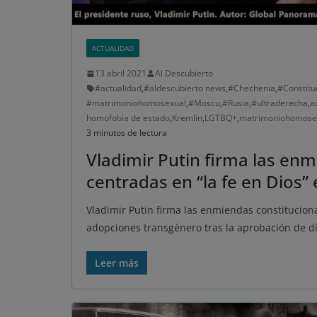
ACTUALIDAD
13 abril 2021
Al Descubierto
#actualidad
,
#aldescubierto news
,
#Chechenia
,
#Constitu
#matrimoniohomosexual
,
#Moscu
,
#Rusia
,
#ultraderecha
,
a
homofobia de estado
,
Kremlin
,
LGTBQ+
,
matrimoniohomose
3 minutos de lectura
Vladimir Putin firma las en
centradas en “la fe en Dios”
Vladimir Putin firma las enmiendas constitucio
adopciones transgénero tras la aprobación de d
Leer más