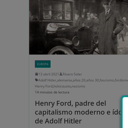
EUROPA
13 abril 2021
Álvaro Soler
Adolf Hitler
,
alemania
,
años 20
,
años 30
,
fascismo
,
fordism
Henry Ford
,
holocausto
,
nazismo
14 minutos de lectura
Henry Ford, padre del
capitalismo moderno e ídol
de Adolf Hitler