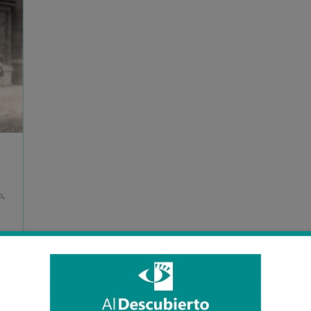
o
,
o