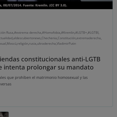
ción Rusa
,
#extrema derecha
,
#Homofobia
,
#Kremlin
,
#LGTB+
,
#LGTBI
,
ctualidad
,
aldescubiertonews
,
Chechenia
,
Constitución
,
extremaderecha
,
xual
,
Moscú
,
religión
,
rusia
,
ultraderecha
,
VladimirPutin
miendas constitucionales anti-LGTB
 e intenta prolongar su mandato
nales que prohíben el matrimonio homosexual y las
iversas