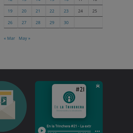
19
20
21
22
23
24
25
26
27
28
29
30
« Mar
May »