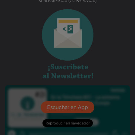
ShareAlike 4.0
(CC BY-SA 4.0)