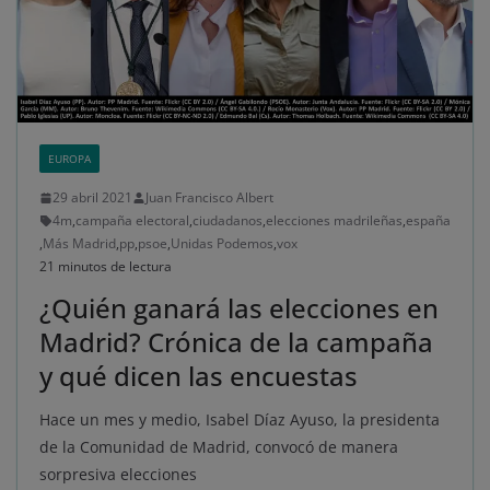
EUROPA
29 abril 2021
Juan Francisco Albert
4m
,
campaña electoral
,
ciudadanos
,
elecciones madrileñas
,
españa
,
Más Madrid
,
pp
,
psoe
,
Unidas Podemos
,
vox
21 minutos de lectura
¿Quién ganará las elecciones en
Madrid? Crónica de la campaña
y qué dicen las encuestas
Hace un mes y medio, Isabel Díaz Ayuso, la presidenta
de la Comunidad de Madrid, convocó de manera
sorpresiva elecciones