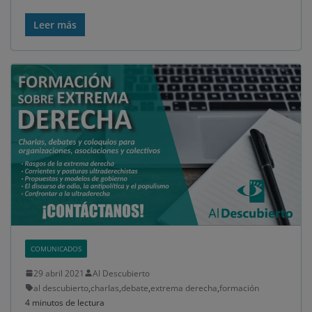
Leer más
COMUNICADOS
29 abril 2021
Al Descubierto
al descubierto
,
charlas
,
debate
,
extrema derecha
,
formación
4 minutos de lectura