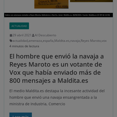
ACTUALIDAD
29 abril 2021
Al Descubierto
actualidad
,
amenaza
,
españa
,
Maldita.es
,
navaja
,
Reyes Maroto
,
vox
4 minutos de lectura
El hombre que envió la navaja a
Reyes Maroto es un votante de
Vox que había enviado más de
800 mensajes a Maldita.es
El medio Maldita.es destapa la incesante actividad del
hombre que envió una navaja ensangrentada a la
ministra de Industria, Comercio
Leer más