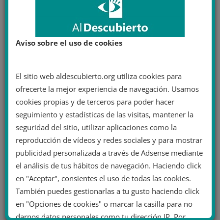
4 comentarios en «
La Comisión
Europea condena los delitos de odio
e insta al cumplimiento de las leyes
Aviso sobre el uso de cookies
LGTB en la UE
»
El sitio web aldescubierto.org utiliza cookies para
ofrecerte la mejor experiencia de navegación. Usamos
Paco
cookies propias y de terceros para poder hacer
el 7 mayo 2021 a las 18 h 42 min
Enlace permanente
seguimiento y estadísticas de las visitas, mantener la
seguridad del sitio, utilizar aplicaciones como la
Enhorabuena a al español más gente activista
reproducción de vídeos y redes sociales y para mostrar
LGTBIQ como Juan Luis San Nicolas
publicidad personalizada a través de Adsense mediante
el análisis de tus hábitos de navegación. Haciendo click
Respuesta
en "Aceptar", consientes el uso de todas las cookies.
Joselito
También puedes gestionarlas a tu gusto haciendo click
en "Opciones de cookies" o marcar la casilla para no
el 29 julio 2021 a las 14 h 58 min
Enlace permanente
darnos datos personales como tu dirección IP. Por