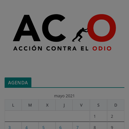
AGENDA
mayo 2021
L
M
X
J
V
S
D
1
2
3
4
5
6
7
8
9