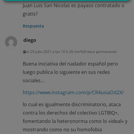
Juan Luis San Nicolas es payaso contratado o
último, puedes leer nuestra Política de cookies.
gratis?
No dar mi información personal
Respuesta
.
diego
Opciones de cookies
Aceptar cookies
el 29 julio 2021 a las 16 h 20 min
Enlace permanente
Rechazar cookies
Política de cookies
Buena iniciativa del nadador español pero
luego publica lo siguiente en sus redes
sociales…
https://www.instagram.com/p/CR4usiaDd2X/
lo cual es igualmente discriminatorio, ataca
contra los derechos del colectivo LGTBIQ+,
fomentando la heteronorma como lo «ideal» y
mostrando como no su homofobia