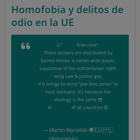
Homofobia y delitos de
odio en la UE
⚠️"
#LGBT
-free zone".
These stickers are distributed by
Gazeta Polska, a nation-wide paper,
supportive of the authoritarian right-
wing Law & Justice gov.
If it brings to mind "Jew-free zones" in
Nazi Germany, it's because the
ideology is the same 😳
In
#Poland
of all countries 🤯
pic.twitter.com/Sia6lhEeCF
— Martin Mycielski 🌍🇪🇺🇵🇱
(@mycielski)
July 19, 2019