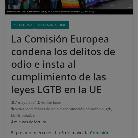
ACTUALIDAD
DISCURSOS DE ODIO
La Comisión Europea
condena los delitos de
odio e insta al
cumplimiento de las
leyes LGTB en la UE
7 mayo 2021
Adrián Juste
actualidad
,
delitos de odio
,
discriminación
,
homofobia
,
lgtb
,
LGTBfobia
,
UE
4 minutos de lectura
El pasado miércoles día 5 de mayo, la
Comisión