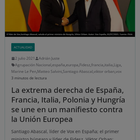
ACTUALIDAD
2 julio 2021
Adrián Juste
Agrupación Nacional
,
españa
,
europa
,
Fidesz
,
francia
,
italia
,
Liga
,
Marine Le Pen
,
Matteo Salvini
,
Santiago Abascal
,
viktor orban
,
vox
3 minutos de lectura
La extrema derecha de España,
Francia, Italia, Polonia y Hungría
se une en un manifiesto contra
la Unión Europea
Santiago Abascal, líder de Vox en España; el primer
ministro húngaro y líder de Fidesz, Viktor Orban;