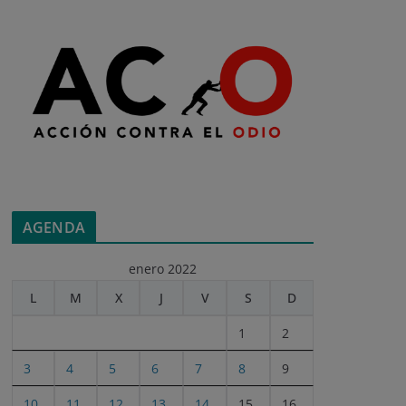
AGENDA
enero 2022
L
M
X
J
V
S
D
1
2
3
4
5
6
7
8
9
10
11
12
13
14
15
16