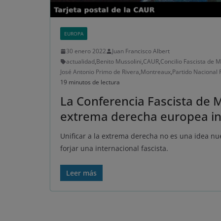
EUROPA
30 enero 2022
Juan Francisco Albert
actualidad
,
Benito Mussolini
,
CAUR
,
Concilio Fascista de 
José Antonio Primo de Rivera
,
Montreaux
,
Partido Nacional 
19 minutos de lectura
La Conferencia Fascista de 
extrema derecha europea inte
Unificar a la extrema derecha no es una idea nu
forjar una internacional fascista.
Leer más