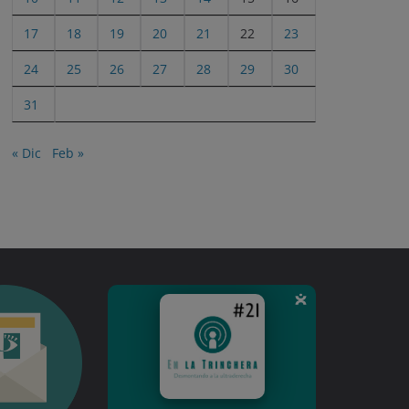
17
18
19
20
21
22
23
24
25
26
27
28
29
30
31
« Dic
Feb »