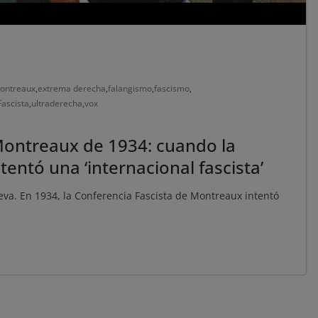
Montreaux
,
extrema derecha
,
falangismo
,
fascismo
,
Fascista
,
ultraderecha
,
vox
Montreaux de 1934: cuando la
ntó una ‘internacional fascista’
eva. En 1934, la Conferencia Fascista de Montreaux intentó