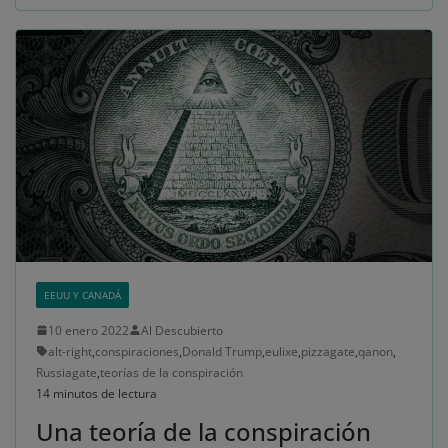
EEUU Y CANADÁ
10 enero 2022
Al Descubierto
alt-right
,
conspiraciones
,
Donald Trump
,
eulixe
,
pizzagate
,
qanon
,
Russiagate
,
teorías de la conspiración
14 minutos de lectura
Una teoría de la conspiración