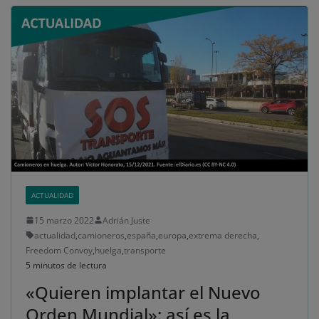
ACTUALIDAD
15 marzo 2022
Adrián Juste
actualidad
,
camioneros
,
españa
,
europa
,
extrema derecha
,
Freedom Convoy
,
huelga
,
transporte
5 minutos de lectura
«Quieren implantar el Nuevo
Orden Mundial»: así es la