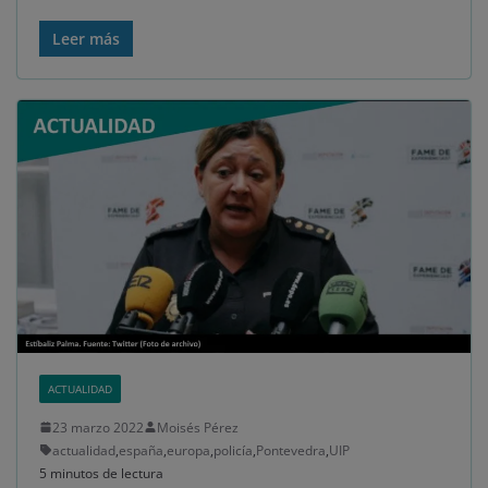
Leer más
ACTUALIDAD
23 marzo 2022
Moisés Pérez
actualidad
,
españa
,
europa
,
policía
,
Pontevedra
,
UIP
5 minutos de lectura