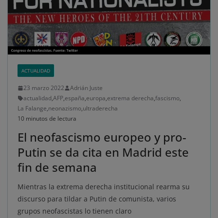
ACTUALIDAD
23 marzo 2022
Adrián Juste
actualidad
,
AFP
,
españa
,
europa
,
extrema derecha
,
fascismo
,
La Falange
,
neonazismo
,
ultraderecha
10 minutos de lectura
El neofascismo europeo y pro-
Putin se da cita en Madrid este
fin de semana
Mientras la extrema derecha institucional rearma su
discurso para tildar a Putin de comunista, varios
grupos neofascistas lo tienen claro