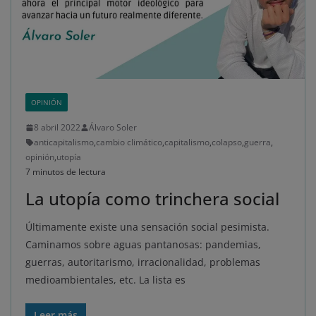
OPINIÓN
8 abril 2022
Álvaro Soler
anticapitalismo
,
cambio climático
,
capitalismo
,
colapso
,
guerra
,
opinión
,
utopía
7 minutos de lectura
La utopía como trinchera social
Últimamente existe una sensación social pesimista.
Caminamos sobre aguas pantanosas: pandemias,
guerras, autoritarismo, irracionalidad, problemas
medioambientales, etc. La lista es
Leer más