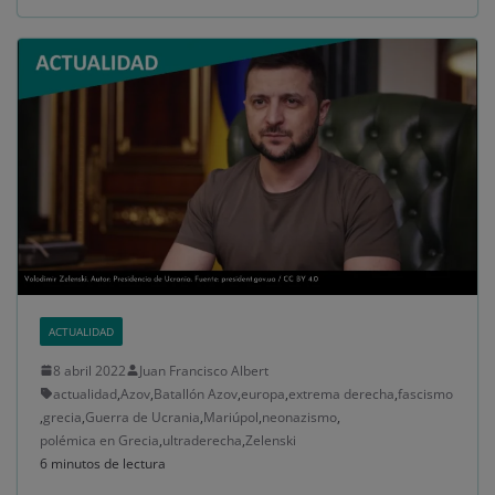
ACTUALIDAD
8 abril 2022
Juan Francisco Albert
actualidad
,
Azov
,
Batallón Azov
,
europa
,
extrema derecha
,
fascismo
,
grecia
,
Guerra de Ucrania
,
Mariúpol
,
neonazismo
,
polémica en Grecia
,
ultraderecha
,
Zelenski
6 minutos de lectura