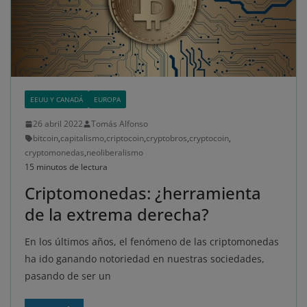
EEUU Y CANADÁ
EUROPA
26 abril 2022
Tomás Alfonso
bitcoin
,
capitalismo
,
criptocoin
,
cryptobros
,
cryptocoin
,
cryptomonedas
,
neoliberalismo
15 minutos de lectura
Criptomonedas: ¿herramienta
de la extrema derecha?
En los últimos años, el fenómeno de las criptomonedas
ha ido ganando notoriedad en nuestras sociedades,
pasando de ser un