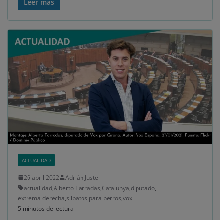
Leer más
ACTUALIDAD
26 abril 2022
Adrián Juste
actualidad
,
Alberto Tarradas
,
Catalunya
,
diputado
,
extrema derecha
,
silbatos para perros
,
vox
5 minutos de lectura