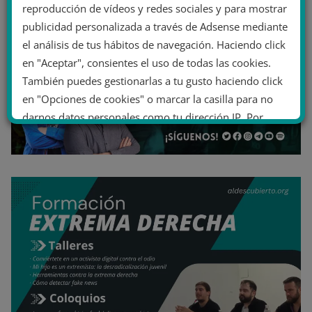
reproducción de vídeos y redes sociales y para mostrar
publicidad personalizada a través de Adsense mediante
el análisis de tus hábitos de navegación. Haciendo click
en "Aceptar", consientes el uso de todas las cookies.
También puedes gestionarlas a tu gusto haciendo click
en "Opciones de cookies" o marcar la casilla para no
darnos datos personales como tu dirección IP. Por
último, puedes leer nuestra Política de cookies.
No dar mi información personal
.
Opciones de cookies
Aceptar cookies
Rechazar cookies
Política de cookies