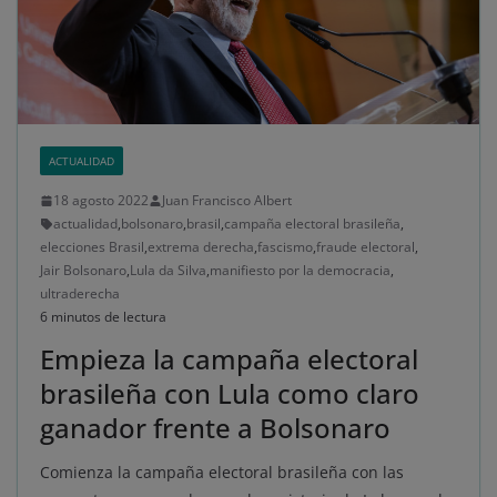
ACTUALIDAD
18 agosto 2022
Juan Francisco Albert
actualidad
,
bolsonaro
,
brasil
,
campaña electoral brasileña
,
elecciones Brasil
,
extrema derecha
,
fascismo
,
fraude electoral
,
Jair Bolsonaro
,
Lula da Silva
,
manifiesto por la democracia
,
ultraderecha
6 minutos de lectura
Empieza la campaña electoral
brasileña con Lula como claro
ganador frente a Bolsonaro
Comienza la campaña electoral brasileña con las