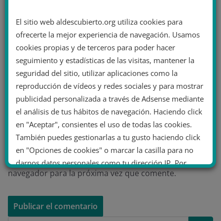
El sitio web aldescubierto.org utiliza cookies para
ofrecerte la mejor experiencia de navegación. Usamos
Correo electrónico
*
cookies propias y de terceros para poder hacer
seguimiento y estadísticas de las visitas, mantener la
seguridad del sitio, utilizar aplicaciones como la
reproducción de vídeos y redes sociales y para mostrar
Web
publicidad personalizada a través de Adsense mediante
el análisis de tus hábitos de navegación. Haciendo click
en "Aceptar", consientes el uso de todas las cookies.
También puedes gestionarlas a tu gusto haciendo click
en "Opciones de cookies" o marcar la casilla para no
Guarda mi nombre, correo electrónico y web en este
darnos datos personales como tu dirección IP. Por
navegador para la próxima vez que comente.
último, puedes leer nuestra Política de cookies.
No dar mi información personal