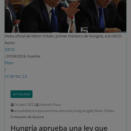
Visita oficial de Víktor Orbán, primer ministro de Hungría, a la OECD.
Autor:
OECD
, 07/04/2016. Fuente:
Flickr
/
CC BY-NC 2.0
ACTUALIDAD
14 abril 2023
Valentín Pozo
actualidad
,
europa
,
extrema derecha
,
hungría
,
lgtb
,
Viktor Orbán
3 minutos de lectura
Hungría aprueba una ley que