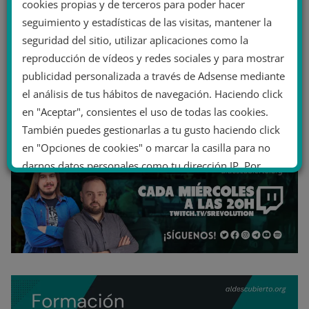
cookies propias y de terceros para poder hacer
seguimiento y estadísticas de las visitas, mantener la
seguridad del sitio, utilizar aplicaciones como la
reproducción de vídeos y redes sociales y para mostrar
publicidad personalizada a través de Adsense mediante
el análisis de tus hábitos de navegación. Haciendo click
en "Aceptar", consientes el uso de todas las cookies.
También puedes gestionarlas a tu gusto haciendo click
en "Opciones de cookies" o marcar la casilla para no
darnos datos personales como tu dirección IP. Por
último, puedes leer nuestra Política de cookies.
No dar mi información personal
.
Opciones de cookies
Aceptar cookies
Rechazar cookies
Política de cookies