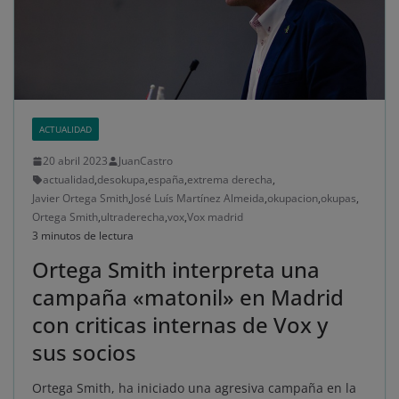
ACTUALIDAD
20 abril 2023
JuanCastro
actualidad
,
desokupa
,
españa
,
extrema derecha
,
Javier Ortega Smith
,
José Luís Martínez Almeida
,
okupacion
,
okupas
,
Ortega Smith
,
ultraderecha
,
vox
,
Vox madrid
3 minutos de lectura
Ortega Smith interpreta una
campaña «matonil» en Madrid
con criticas internas de Vox y
sus socios
Ortega Smith, ha iniciado una agresiva campaña en la