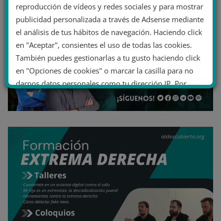
reproducción de vídeos y redes sociales y para mostrar
publicidad personalizada a través de Adsense mediante
el análisis de tus hábitos de navegación. Haciendo click
en "Aceptar", consientes el uso de todas las cookies.
También puedes gestionarlas a tu gusto haciendo click
en "Opciones de cookies" o marcar la casilla para no
darnos datos personales como tu dirección IP. Por
último, puedes leer nuestra Política de cookies.
No dar mi información personal
.
Opciones de cookies
Aceptar cookies
Rechazar cookies
Política de cookies