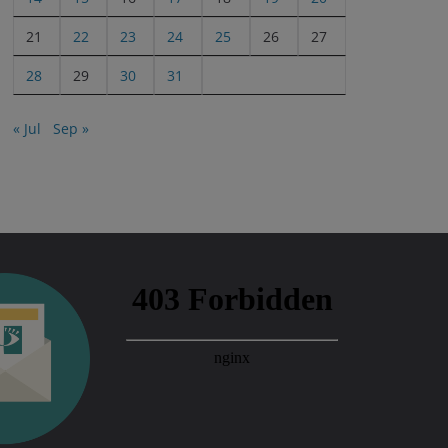
21
22
23
24
25
26
27
28
29
30
31
« Jul
Sep »