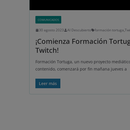
COMUNICADOS
30 agosto 2023
Al Descubierto
formación tortuga
,
Twi
¡Comienza Formación Tortug
Twitch!
Formación Tortuga, un nuevo proyecto mediático
contenido, comenzará por fin mañana jueves a
Leer más